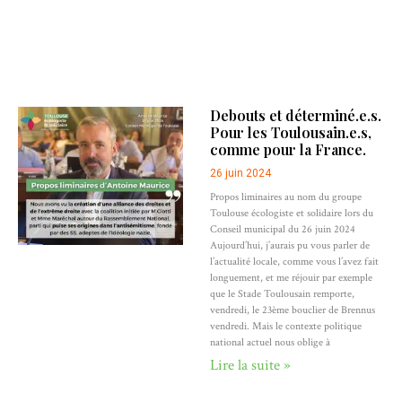
Debouts et déterminé.e.s.
Pour les Toulousain.e.s,
comme pour la France.
26 juin 2024
Propos liminaires au nom du groupe
Toulouse écologiste et solidaire lors du
Conseil municipal du 26 juin 2024
Aujourd’hui, j’aurais pu vous parler de
l’actualité locale, comme vous l’avez fait
longuement, et me réjouir par exemple
que le Stade Toulousain remporte,
vendredi, le 23ème bouclier de Brennus
vendredi. Mais le contexte politique
national actuel nous oblige à
Lire la suite »