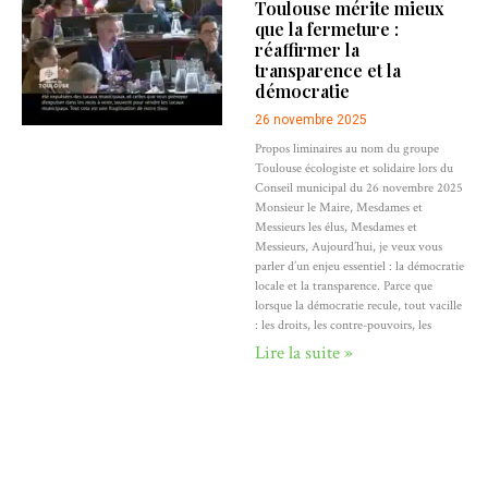
Toulouse mérite mieux
que la fermeture :
réaffirmer la
transparence et la
démocratie
26 novembre 2025
Propos liminaires au nom du groupe
Toulouse écologiste et solidaire lors du
Conseil municipal du 26 novembre 2025
Monsieur le Maire, Mesdames et
Messieurs les élus, Mesdames et
Messieurs, Aujourd’hui, je veux vous
parler d’un enjeu essentiel : la démocratie
locale et la transparence. Parce que
lorsque la démocratie recule, tout vacille
: les droits, les contre-pouvoirs, les
Lire la suite »