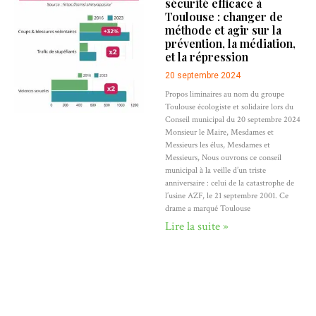
sécurité efficace à
Toulouse : changer de
méthode et agir sur la
prévention, la médiation,
et la répression
20 septembre 2024
Propos liminaires au nom du groupe
Toulouse écologiste et solidaire lors du
Conseil municipal du 20 septembre 2024
Monsieur le Maire, Mesdames et
Messieurs les élus, Mesdames et
Messieurs, Nous ouvrons ce conseil
municipal à la veille d’un triste
anniversaire : celui de la catastrophe de
l’usine AZF, le 21 septembre 2001. Ce
drame a marqué Toulouse
Lire la suite »