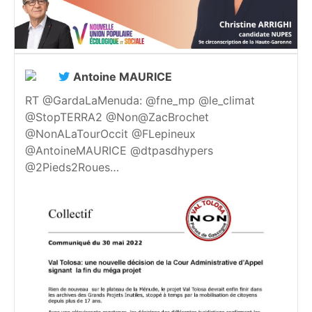
Antoine MAURICE
RT @GardaLaMenuda: @fne_mp @le_climat
@StopTERRA2 @Non@ZacBrochet
@NonALaTourOccit @FLepineux
@AntoineMAURICE @dtpasdhypers
@2Pieds2Roues…