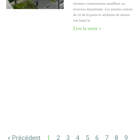
récentes constructions insufflent un
nouveau dynamisme. Les anciens centres
de tri de la poste et sécheries de morue
ont laissé la
Lire la suite »
« Précédent
1
2
3
4
5
6
7
8
9