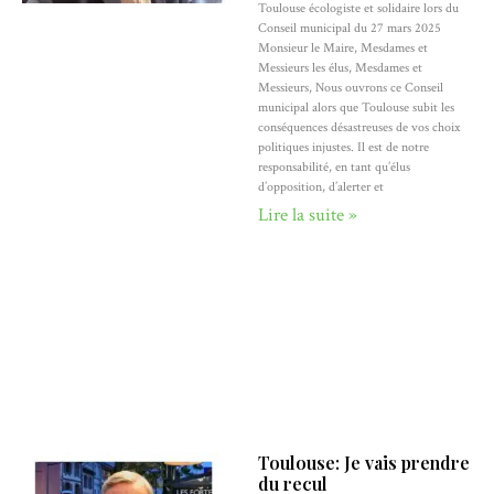
Toulouse écologiste et solidaire lors du
Conseil municipal du 27 mars 2025
Monsieur le Maire, Mesdames et
Messieurs les élus, Mesdames et
Messieurs, Nous ouvrons ce Conseil
municipal alors que Toulouse subit les
conséquences désastreuses de vos choix
politiques injustes. Il est de notre
responsabilité, en tant qu’élus
d’opposition, d’alerter et
Lire la suite »
Toulouse: Je vais prendre
du recul