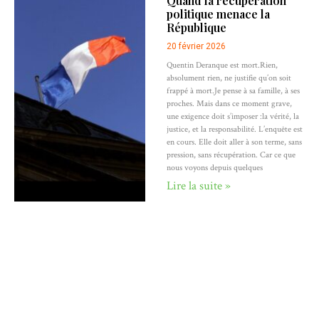
Quand la récupération
politique menace la
République
20 février 2026
Quentin Deranque est mort.Rien,
absolument rien, ne justifie qu’on soit
frappé à mort.Je pense à sa famille, à ses
proches. Mais dans ce moment grave,
une exigence doit s’imposer :la vérité, la
justice, et la responsabilité. L’enquête est
en cours. Elle doit aller à son terme, sans
pression, sans récupération. Car ce que
nous voyons depuis quelques
Lire la suite »