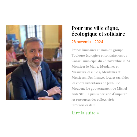
Pour une ville digne,
écologique et solidaire
28 novembre 2024
Propos liminaires au nom du groupe
Toulouse écologiste et solidaire lors du
Conseil municipal du 28 novembre 2024
Monsieur le Maire, Mesdames et
Messieurs les élu.e.s, Mesdames et
Messieurs, Des finances locales sacrifiées :
les choix austéritaires de Jean-Luc
Moudenc Le gouvernement de Michel
BARNIER a pris la décision d’amputer
les ressources des collectivités
territoriales de 10
Lire la suite »