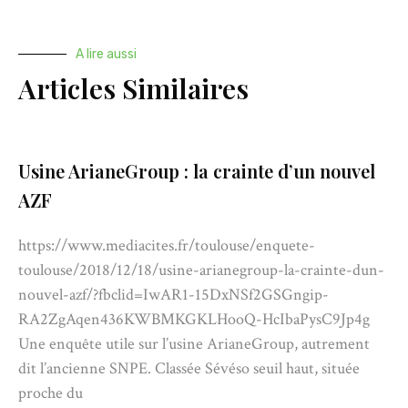
A lire aussi
Articles Similaires
Usine ArianeGroup : la crainte d’un nouvel
AZF
https://www.mediacites.fr/toulouse/enquete-
toulouse/2018/12/18/usine-arianegroup-la-crainte-dun-
nouvel-azf/?fbclid=IwAR1-15DxNSf2GSGngip-
RA2ZgAqen436KWBMKGKLHooQ-HcIbaPysC9Jp4g
Une enquête utile sur l’usine ArianeGroup, autrement
dit l’ancienne SNPE. Classée Sévéso seuil haut, située
proche du