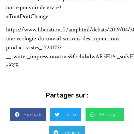
notre pouvoir de vivre !
#ToutDoitChanger
https://www.liberation.fr/amphtml/debats/2019/04/3
une-ecologie-du-travail-sortons-des-injonctions-
productivistes_1724172?
__twitter_impression=true&fbclid=IwAR3El15t_s
z9KE
Partager sur :
Facebook
Twitter
WhatsApp
Telegram