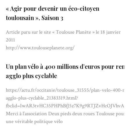
« Agir pour devenir un éco-citoyen
toulousain », Saison 3
Article paru sur le site « Toulouse Planète » le 18 janvier
2011
http://www.toulouseplanete.org/
Un plan vélo à 400 millions d’euros pour rend
agglo plus cyclable
https://actu.fr/occitanie/toulouse_31555/plan-velo-400-mi
agglo-plus-cyclable_21383319.html?
fbclid=IwAR3tvHC35PHPhBfJ5z7K9g9RTJZvHcOJVhvA
Merci à l’association Deux pieds deux roues Toulouse pour c
une véritable politique vélo