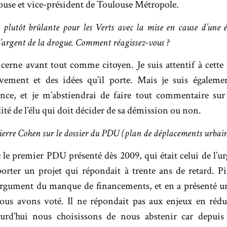
louse et vice-président de Toulouse Métropole.
st plutôt brûlante pour les Verts avec la mise en cause d’une 
’argent de la drogue. Comment réagissez-vous ?
cerne avant tout comme citoyen. Je suis attentif à cette 
ment et des idées qu’il porte. Mais je suis égalemen
ce, et je m’abstiendrai de faire tout commentaire sur
lité de l’élu qui doit décider de sa démission ou non.
ierre Cohen sur le dossier du PDU (plan de déplacements urbain
e premier PDU présenté dès 2009, qui était celui de l’ur
orter un projet qui répondait à trente ans de retard. P
argument du manque de financements, et en a présenté u
nous avons voté. Il ne répondait pas aux enjeux en réd
ourd’hui nous choisissons de nous abstenir car depuis 