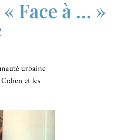
 « Face à … »
e
unauté urbaine
 Cohen et les