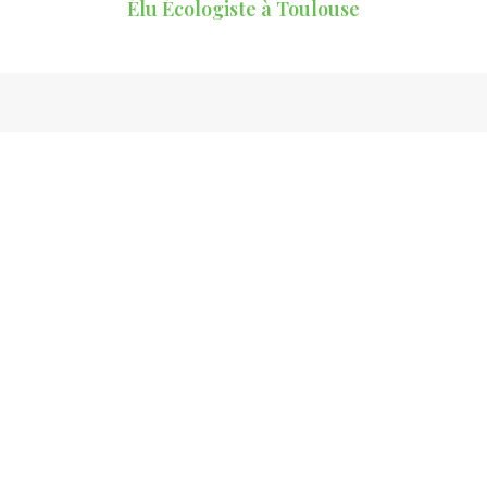
Élu Écologiste à Toulouse
Rester informé.e
S'inscrire à ma lettre
d'information
S'INSCRIRE
Me suivre sur