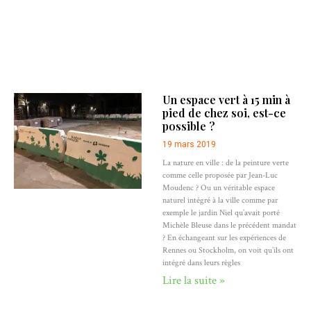
Un espace vert à 15 min à
pied de chez soi, est-ce
possible ?
19 mars 2019
La nature en ville : de la peinture verte
comme celle proposée par Jean-Luc
Moudenc ? Ou un véritable espace
naturel intégré à la ville comme par
exemple le jardin Niel qu’avait porté
Michèle Bleuse dans le précédent mandat
? En échangeant sur les expériences de
Rennes ou Stockholm, on voit qu’ils ont
intégré dans leurs règles
Lire la suite »