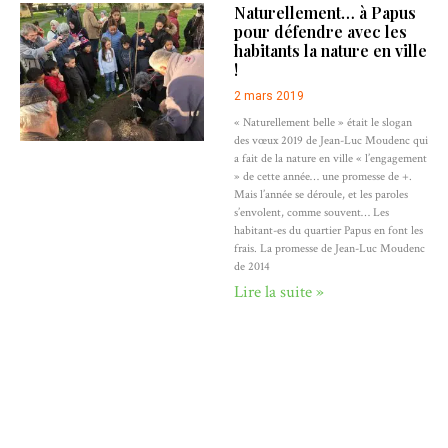
Naturellement… à Papus
pour défendre avec les
habitants la nature en ville
!
2 mars 2019
« Naturellement belle » était le slogan
des vœux 2019 de Jean-Luc Moudenc qui
a fait de la nature en ville « l’engagement
» de cette année… une promesse de +.
Mais l’année se déroule, et les paroles
s’envolent, comme souvent… Les
habitant-es du quartier Papus en font les
frais. La promesse de Jean-Luc Moudenc
de 2014
Lire la suite »