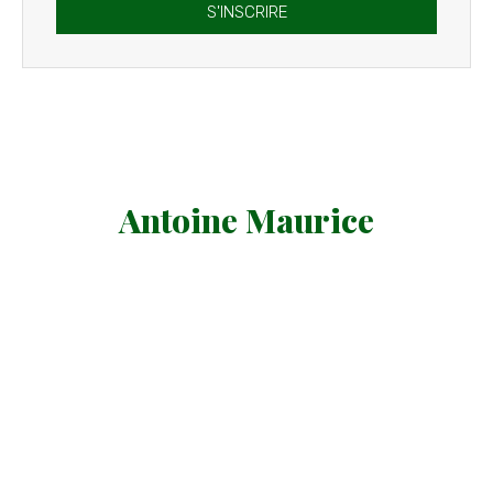
S'INSCRIRE
Antoine Maurice
Élu Écologiste à Toulouse
Rester informé.e
S'inscrire à ma lettre
d'information