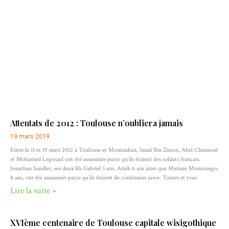
Attentats de 2012 : Toulouse n’oubliera jamais
19 mars 2019
Entre le 11 et 19 mars 2012 à Toulouse et Montauban, Imad Ibn Ziaten, Abel Chennouf
et Mohamed Legouad ont été assassinés parce qu’ils étaient des soldats français.
Jonathan Sandler, ses deux fils Gabriel 3 ans, Arieh 6 ans ainsi que Myriam Monsonego,
8 ans, ont été assassinés parce qu’ils étaient de confession juive. Toutes et tous
Lire la suite »
XVIème centenaire de Toulouse capitale wisigothique