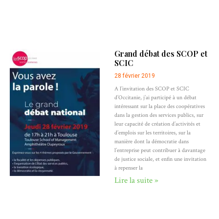
Grand débat des SCOP et
SCIC
28 février 2019
A l’invitation des SCOP et SCIC
d’Occitanie, j’ai participé à un débat
intéressant sur la place des coopératives
dans la gestion des services publics, sur
leur capacité de création d’activités et
d’emplois sur les territoires, sur la
manière dont la démocratie dans
l’entreprise peut contribuer à davantage
de justice sociale, et enfin une invitation
à repenser la
Lire la suite »