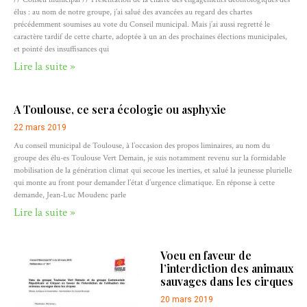
élus : au nom de notre groupe, j’ai salué des avancées au regard des chartes
précédemment soumises au vote du Conseil municipal. Mais j’ai aussi regretté le
caractère tardif de cette charte, adoptée à un an des prochaines élections municipales,
et pointé des insuffisances qui
Lire la suite »
A Toulouse, ce sera écologie ou asphyxie
22 mars 2019
Au conseil municipal de Toulouse, à l’occasion des propos liminaires, au nom du
groupe des élu-es Toulouse Vert Demain, je suis notamment revenu sur la formidable
mobilisation de la génération climat qui secoue les inerties, et salué la jeunesse plurielle
qui monte au front pour demander l’état d’urgence climatique. En réponse à cette
demande, Jean-Luc Moudenc parle
Lire la suite »
Voeu en faveur de
l’interdiction des animaux
sauvages dans les cirques
20 mars 2019