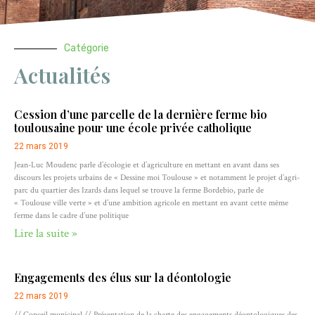
Catégorie
Actualités
Cession d’une parcelle de la dernière ferme bio
toulousaine pour une école privée catholique
22 mars 2019
Jean-Luc Moudenc parle d’écologie et d’agriculture en mettant en avant dans ses
discours les projets urbains de « Dessine moi Toulouse » et notamment le projet d’agri-
parc du quartier des Izards dans lequel se trouve la ferme Bordebio, parle de
« Toulouse ville verte » et d’une ambition agricole en mettant en avant cette même
ferme dans le cadre d’une politique
Lire la suite »
Engagements des élus sur la déontologie
22 mars 2019
// Conseil municipal // Présentation de la charte des engagements déontologiques des