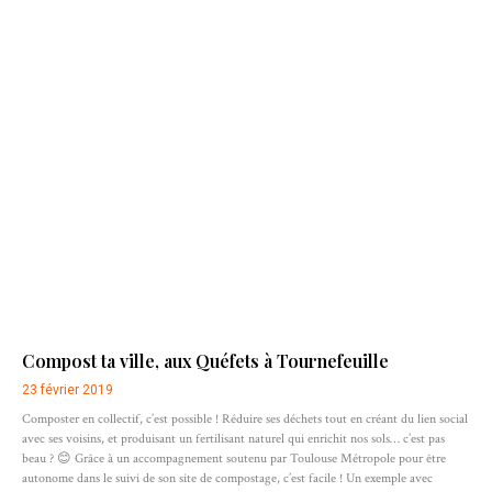
Compost ta ville, aux Quéfets à Tournefeuille
23 février 2019
Composter en collectif, c’est possible ! Réduire ses déchets tout en créant du lien social
avec ses voisins, et produisant un fertilisant naturel qui enrichit nos sols… c’est pas
beau ? 😊 Grâce à un accompagnement soutenu par Toulouse Métropole pour être
autonome dans le suivi de son site de compostage, c’est facile ! Un exemple avec