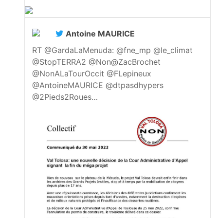
Antoine MAURICE
RT @GardaLaMenuda: @fne_mp @le_climat
@StopTERRA2 @Non@ZacBrochet
@NonALaTourOccit @FLepineux
@AntoineMAURICE @dtpasdhypers
@2Pieds2Roues…