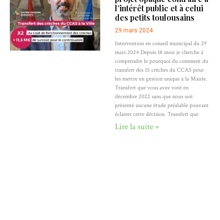
l’intérêt public et à celui
des petits toulousains
29 mars 2024
Intervention en conseil municipal du 29
mars 2024 Depuis 18 mois je cherche à
comprendre le pourquoi du comment du
transfert des 15 crèches du CCAS pour
les mettre en gestion unique à la Mairie.
Transfert que vous avez voté en
décembre 2022 sans que nous soit
présenté aucune étude préalable pouvant
éclairer cette décision. Transfert que
Lire la suite »