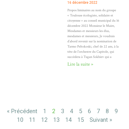
16 décembre 2022
Propos liminaires au nom du groupe
« Toulouse écologiste, solidaire et
citoyenne » au conseil municipal du 16
décembre 2022 Monsieur le Maire,
Mesdames et messieurs les élus,
mesdames et messieurs, Je voudrais
d’abord revenir sur la nomination de
Tarmo Peltokoski, chef de 22 ans, à la
tête de l’orchestre du Capitole, qui
succèdera à Tugan Sokhiev qui a
Lire la suite »
« Précédent
1
2
3
4
5
6
7
8
9
10
11
12
13
14
15
Suivant »