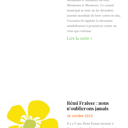
Mesdames et Messieurs les élus,
Mesdames et Messieurs, Ce conseil
municipal se tient un 1er décembre,
journée mondiale de lutte contre le sida,
l’occasion de rappeler la nécessaire
sensibilisation à poursuivre contre un
virus qui continue
Lire la suite »
Rémi Fraisse : nous
n’oublierons jamais
26 octobre 2023
Il y a 9 ans, Rémi Fraisse mourait à