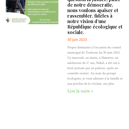
de notre démocratie,
nous voulons apaiser et
rassembler, fidèles à
notre vision d’une
République écologique et
sociale.
30 juin 2023
Propos liminaires à l’occasion du conseil
municipal de Toulouse du 30 juin 2023
Ce mercredi, au matin, à Nanterre, un
adolescent de 17 ans, Nahel, a été tué à
bout portant par un policier, après un
contrôle routier. Au nom du groupe
écologiste, je veux adresser à la famille et
aux proches de la victime, nos plus
Lire la suite »