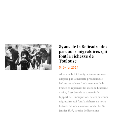
85 ans de la Retirada : des
parcours migratoires qui
font la richesse de
Toulouse
5 février 2024
Alors que la loi Immigration récemment
adoptée par la majorité présidentielle
bafoue les valeurs fondamentales de la
France en reprenant les idées de l’extrême
droite, il est bon de se souvenir de
l’apport de l’immigration, de ces parcours
migratoires qui font la richesse de notre
histoire nationale comme locale. Le 26
janvier 1939, la prise de Barcelone