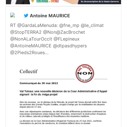
Antoine MAURICE
RT @GardaLaMenuda: @fne_mp @le_climat
@StopTERRA2 @Non@ZacBrochet
@NonALaTourOccit @FLepineux
@AntoineMAURICE @dtpasdhypers
@2Pieds2Roues…