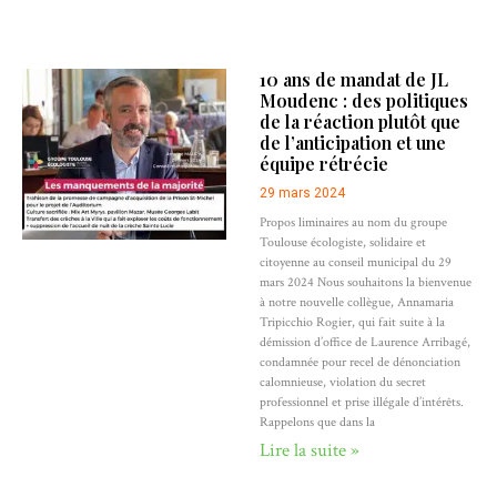
10 ans de mandat de JL
Moudenc : des politiques
de la réaction plutôt que
de l’anticipation et une
équipe rétrécie
29 mars 2024
Propos liminaires au nom du groupe
Toulouse écologiste, solidaire et
citoyenne au conseil municipal du 29
mars 2024 Nous souhaitons la bienvenue
à notre nouvelle collègue, Annamaria
Tripicchio Rogier, qui fait suite à la
démission d’office de Laurence Arribagé,
condamnée pour recel de dénonciation
calomnieuse, violation du secret
professionnel et prise illégale d’intérêts.
Rappelons que dans la
Lire la suite »